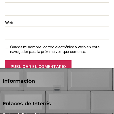
Web
Guarda mi nombre, correo electrónico y web en este
navegador para la próxima vez que comente.
Información
Enlaces de Interés