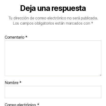
Deja una respuesta
Tu dirección de correo electrónico no será publicada.
Los campos obligatorios están marcados con
*
Comentario
*
Nombre
*
Correo electrónico
*