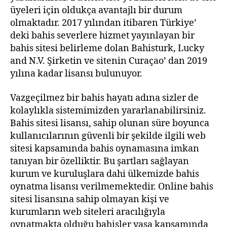
üyeleri için oldukça avantajlı bir durum
olmaktadır. 2017 yılından itibaren Türkiye’
deki bahis severlere hizmet yayınlayan bir
bahis sitesi belirleme dolan Bahisturk, Lucky
and N.V. Şirketin ve sitenin Curaçao’ dan 2019
yılına kadar lisansı bulunuyor.
Vazgeçilmez bir bahis hayatı adına sizler de
kolaylıkla sistemimizden yararlanabilirsiniz.
Bahis sitesi lisansı, sahip olunan süre boyunca
kullanıcılarının güvenli bir şekilde ilgili web
sitesi kapsamında bahis oynamasına imkan
tanıyan bir özelliktir. Bu şartları sağlayan
kurum ve kuruluşlara dahi ülkemizde bahis
oynatma lisansı verilmemektedir. Online bahis
sitesi lisansına sahip olmayan kişi ve
kurumların web siteleri aracılığıyla
oynatmakta olduğu bahisler yasa kapsamında