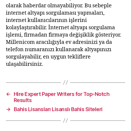
olarak haberdar olmayabiliyor. Bu sebeple
internet altyapı sorgulaması yapmaları,
internet kullanıcılarının işlerini
kolaylaştırabilir. İnternet altyapı sorgulama
işlemi, firmadan firmaya değişiklik gösteriyor.
Millenicom aracılığıyla ev adresinizi ya da
telefon numaranızı kullanarak altyapınızı
sorgulayabilir, en uygun tekliflere
ulaşabilirsiniz.
←
Hire Expert Paper Writers for Top-Notch
Results
→
Bahis Lisansları Lisanslı Bahis Siteleri