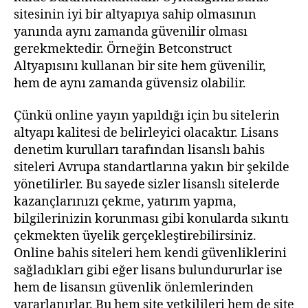
sitesinin iyi bir altyapıya sahip olmasının
yanında aynı zamanda güvenilir olması
gerekmektedir. Örneğin Betconstruct
Altyapısını kullanan bir site hem güvenilir,
hem de aynı zamanda güvensiz olabilir.
Çünkü online yayın yapıldığı için bu sitelerin
altyapı kalitesi de belirleyici olacaktır. Lisans
denetim kurulları tarafından lisanslı bahis
siteleri Avrupa standartlarına yakın bir şekilde
yönetilirler. Bu sayede sizler lisanslı sitelerde
kazançlarınızı çekme, yatırım yapma,
bilgilerinizin korunması gibi konularda sıkıntı
çekmekten üyelik gerçekleştirebilirsiniz.
Online bahis siteleri hem kendi güvenliklerini
sağladıkları gibi eğer lisans bulundururlar ise
hem de lisansın güvenlik önlemlerinden
yararlanırlar. Bu hem site yetkilileri hem de site