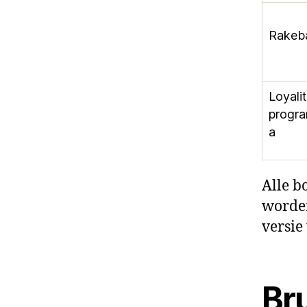
Rakeb
Loyalit
progr
a
Alle b
worden
versie
Br