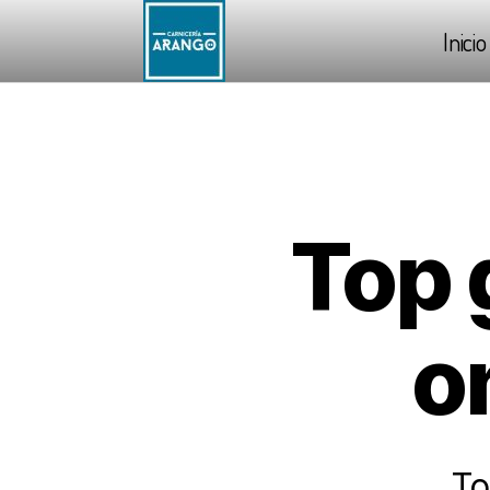
Inicio
Top 
o
To