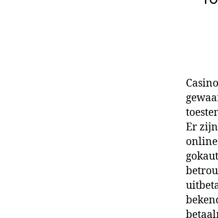
Casino
gewaar
toeste
Er zij
online
gokaut
betrou
uitbet
bekend
betaal