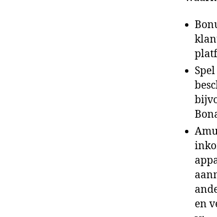
Bonu
klan
plat
Spel
besc
bijv
Bona
Amus
inko
appa
aanm
ande
en v