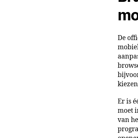
mo
De off
mobiel
aanpas
browse
bijvoo
kiezen
Er is 
moet i
van he
progra