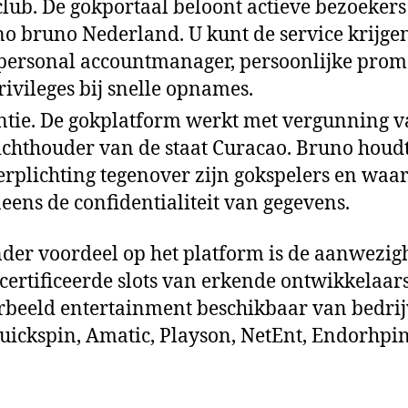
club. De gokportaal beloont actieve bezoeker
no bruno Nederland. U kunt de service krijge
personal accountmanager, persoonlijke pro
rivileges bij snelle opnames.
ntie. De gokplatform werkt met vergunning v
ichthouder van de staat Curacao. Bruno houd
erplichting tegenover zijn gokspelers en waa
eens de confidentialiteit van gegevens.
der voordeel op het platform is de aanwezig
certificeerde slots van erkende ontwikkelaars.
rbeeld entertainment beschikbaar van bedri
uickspin, Amatic, Playson, NetEnt, Endorhpin