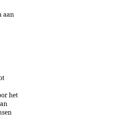
n aan
ot
or het
van
nsen