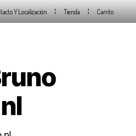
tacto Y Localización
Tienda
Carrito
Bruno
nl
 nl