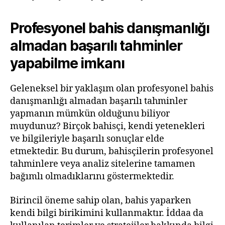
Profesyonel bahis danışmanlığı
almadan başarılı tahminler
yapabilme imkanı
Geleneksel bir yaklaşım olan profesyonel bahis
danışmanlığı almadan başarılı tahminler
yapmanın mümkün olduğunu biliyor
muydunuz? Birçok bahisçi, kendi yetenekleri
ve bilgileriyle başarılı sonuçlar elde
etmektedir. Bu durum, bahisçilerin profesyonel
tahminlere veya analiz sitelerine tamamen
bağımlı olmadıklarını göstermektedir.
Birincil öneme sahip olan, bahis yaparken
kendi bilgi birikimini kullanmaktır. İddaa da