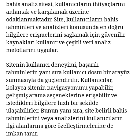
bahis analiz sitesi, kullanıcıların ihtiyaçlarını
anlamak ve karşılamak üzerine
odaklanmaktadır. Site, kullanıcıların bahis
tahminleri ve analizleri konusunda en doğru
bilgilere erişmelerini sağlamak için güvenilir
kaynakları kullanır ve çeşitli veri analiz
metotlarını uygular.
Sitenin kullanıcı deneyimi, başarılı
tahminlerin yanı sıra kullanıcı dostu bir arayüz
sunmasıyla da güçlendirilir. Kullanıcılar,
kolayca sitenin navigasyonunu yapabilir,
gelişmiş arama seçeneklerine erişebilir ve
istedikleri bilgilere hızlı bir şekilde
ulaşabilirler. Bunun yanı sıra, site belirli bahis
tahminlerini veya analizlerini kullanıcıların
ilgi alanlarına göre özelleştirmelerine de
imkan tanır.