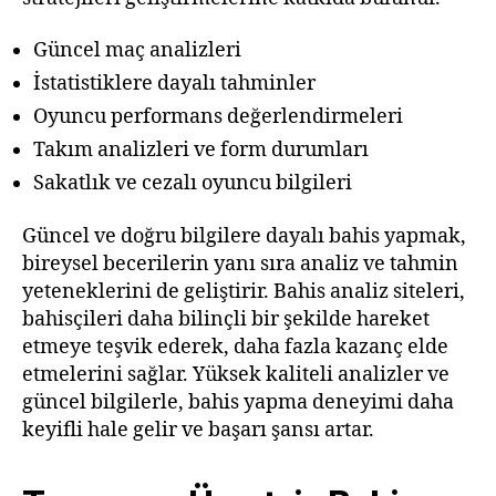
Güncel maç analizleri
İstatistiklere dayalı tahminler
Oyuncu performans değerlendirmeleri
Takım analizleri ve form durumları
Sakatlık ve cezalı oyuncu bilgileri
Güncel ve doğru bilgilere dayalı bahis yapmak,
bireysel becerilerin yanı sıra analiz ve tahmin
yeteneklerini de geliştirir. Bahis analiz siteleri,
bahisçileri daha bilinçli bir şekilde hareket
etmeye teşvik ederek, daha fazla kazanç elde
etmelerini sağlar. Yüksek kaliteli analizler ve
güncel bilgilerle, bahis yapma deneyimi daha
keyifli hale gelir ve başarı şansı artar.