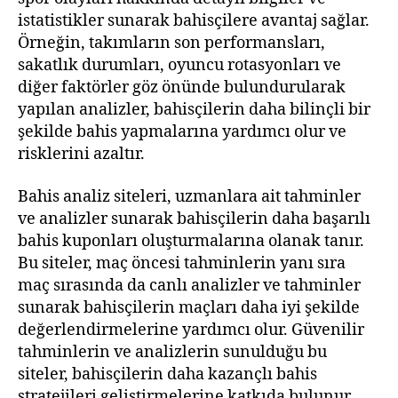
istatistikler sunarak bahisçilere avantaj sağlar.
Örneğin, takımların son performansları,
sakatlık durumları, oyuncu rotasyonları ve
diğer faktörler göz önünde bulundurularak
yapılan analizler, bahisçilerin daha bilinçli bir
şekilde bahis yapmalarına yardımcı olur ve
risklerini azaltır.
Bahis analiz siteleri, uzmanlara ait tahminler
ve analizler sunarak bahisçilerin daha başarılı
bahis kuponları oluşturmalarına olanak tanır.
Bu siteler, maç öncesi tahminlerin yanı sıra
maç sırasında da canlı analizler ve tahminler
sunarak bahisçilerin maçları daha iyi şekilde
değerlendirmelerine yardımcı olur. Güvenilir
tahminlerin ve analizlerin sunulduğu bu
siteler, bahisçilerin daha kazançlı bahis
stratejileri geliştirmelerine katkıda bulunur.