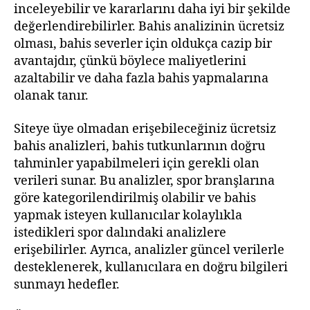
inceleyebilir ve kararlarını daha iyi bir şekilde
değerlendirebilirler. Bahis analizinin ücretsiz
olması, bahis severler için oldukça cazip bir
avantajdır, çünkü böylece maliyetlerini
azaltabilir ve daha fazla bahis yapmalarına
olanak tanır.
Siteye üye olmadan erişebileceğiniz ücretsiz
bahis analizleri, bahis tutkunlarının doğru
tahminler yapabilmeleri için gerekli olan
verileri sunar. Bu analizler, spor branşlarına
göre kategorilendirilmiş olabilir ve bahis
yapmak isteyen kullanıcılar kolaylıkla
istedikleri spor dalındaki analizlere
erişebilirler. Ayrıca, analizler güncel verilerle
desteklenerek, kullanıcılara en doğru bilgileri
sunmayı hedefler.