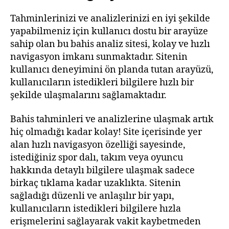
Tahminlerinizi ve analizlerinizi en iyi şekilde
yapabilmeniz için kullanıcı dostu bir arayüze
sahip olan bu bahis analiz sitesi, kolay ve hızlı
navigasyon imkanı sunmaktadır. Sitenin
kullanıcı deneyimini ön planda tutan arayüzü,
kullanıcıların istedikleri bilgilere hızlı bir
şekilde ulaşmalarını sağlamaktadır.
Bahis tahminleri ve analizlerine ulaşmak artık
hiç olmadığı kadar kolay! Site içerisinde yer
alan hızlı navigasyon özelliği sayesinde,
istediğiniz spor dalı, takım veya oyuncu
hakkında detaylı bilgilere ulaşmak sadece
birkaç tıklama kadar uzaklıkta. Sitenin
sağladığı düzenli ve anlaşılır bir yapı,
kullanıcıların istedikleri bilgilere hızla
erişmelerini sağlayarak vakit kaybetmeden