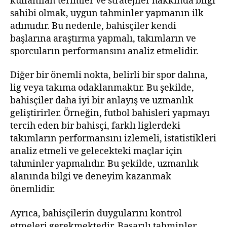
kullanılan terimler ve stratejiler hakkında bilgi
sahibi olmak, uygun tahminler yapmanın ilk
adımıdır. Bu nedenle, bahisçiler kendi
başlarına araştırma yapmalı, takımların ve
sporcuların performansını analiz etmelidir.
Diğer bir önemli nokta, belirli bir spor dalına,
lig veya takıma odaklanmaktır. Bu şekilde,
bahisçiler daha iyi bir anlayış ve uzmanlık
geliştirirler. Örneğin, futbol bahisleri yapmayı
tercih eden bir bahisçi, farklı liglerdeki
takımların performansını izlemeli, istatistikleri
analiz etmeli ve gelecekteki maçlar için
tahminler yapmalıdır. Bu şekilde, uzmanlık
alanında bilgi ve deneyim kazanmak
önemlidir.
Ayrıca, bahisçilerin duygularını kontrol
etmeleri gerekmektedir. Başarılı tahminler