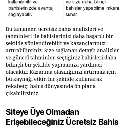
kullanılabilir ve
ve size daha bilinçli
bahislerinizde avantaj
bahisler yapabilme imkanı
sağlayabilir.
sunar.
Bu tamamen ücretsiz bahis analizleri ve
tahminleri ile bahislerinizi daha başarılı bir
şekilde yönlendirebilir ve kazançlarınızı
artırabilirsiniz. Size sağlanan detaylı analizler
ve güncel tahminler, seçtiğiniz bahisleri daha
bilinçli bir şekilde yapmanıza yardımcı
olacaktır. Kazanma olasılığınızı artırmak için
bu kaynağı etkin bir şekilde kullanarak
rekabetçi bahis dünyasında ön plana
çıkabilirsiniz.
Siteye Üye Olmadan
Erişebileceğiniz Ücretsiz Bahis