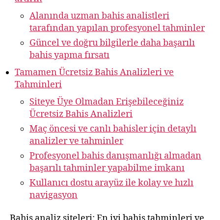
Alanında uzman bahis analistleri
tarafından yapılan profesyonel tahminler
Güncel ve doğru bilgilerle daha başarılı
bahis yapma fırsatı
Tamamen Ücretsiz Bahis Analizleri ve
Tahminleri
Siteye Üye Olmadan Erişebileceğiniz
Ücretsiz Bahis Analizleri
Maç öncesi ve canlı bahisler için detaylı
analizler ve tahminler
Profesyonel bahis danışmanlığı almadan
başarılı tahminler yapabilme imkanı
Kullanıcı dostu arayüz ile kolay ve hızlı
navigasyon
Bahis analiz siteleri: En iyi bahis tahminleri ve