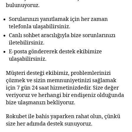
bulunuyoruz.
Sorularınızı yanıtlamak için her zaman
telefonla ulaşabilirsiniz.
Canlı sohbet aracılığıyla bize sorunlarınızı
iletebilirsiniz.
E-posta göndererek destek ekibimize
ulaşabilirsiniz.
Müşteri desteği ekibimiz, problemlerinizi
çözmek ve sizin memnuniyetinizi sağlamak
için 7 gün 24 saat hizmetinizdedir. Size değer
veriyoruz ve herhangi bir endişeniz olduğunda
bize ulaşmanızı bekliyoruz.
Rokubet ile bahis yaparken rahat olun, çünkü
size her adımda destek sunuyoruz.