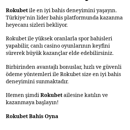
Rokubet
ile en iyi bahis deneyimini yaşayın.
Türkiye’nin lider bahis platformunda kazanma
heyecanı sizleri bekliyor.
Rokubet ile yüksek oranlarla spor bahisleri
yapabilir, canlı casino oyunlarının keyfini
sürerek büyük kazançlar elde edebilirsiniz.
Birbirinden avantajlı bonuslar, hızlı ve güvenli
ödeme yöntemleri ile Rokubet size en iyi bahis
deneyimini sunmaktadır.
Hemen şimdi
Rokubet
ailesine katılın ve
kazanmaya başlayın!
Rokubet Bahis Oyna