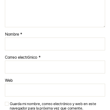
Nombre
*
Correo electrónico
*
Web
Guarda mi nombre, correo electrónico y web en este
navegador para la próxima vez que comente.