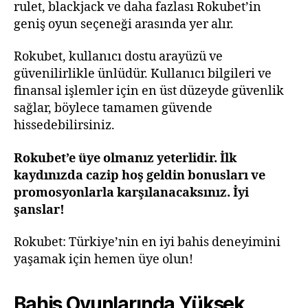
rulet, blackjack ve daha fazlası Rokubet’in
geniş oyun seçeneği arasında yer alır.
Rokubet, kullanıcı dostu arayüzü ve
güvenilirlikle ünlüdür. Kullanıcı bilgileri ve
finansal işlemler için en üst düzeyde güvenlik
sağlar, böylece tamamen güvende
hissedebilirsiniz.
Rokubet’e üye olmanız yeterlidir. İlk
kaydınızda cazip hoş geldin bonusları ve
promosyonlarla karşılanacaksınız. İyi
şanslar!
Rokubet: Türkiye’nin en iyi bahis deneyimini
yaşamak için hemen üye olun!
Bahis Oyunlarında Yüksek