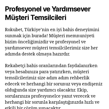
Profesyonel ve Yardımsever
Müşteri Temsilcileri
Rokubet, Türkiye’nin en iyi bahis deneyimini
sunmak için burada! Müşteri memnuniyeti
bizim önceliğimizdir ve profesyonel ve
yardımsever müşteri temsilcilerimiz size her
adımda destek olmaya hazırdır.
Rekabetçi bahis oranlarından faydalanırken
veya hesabınıza para yatırırken, müşteri
temsilcilerimiz size adım adım rehberlik
edecek ve herhangi bir sorunuz veya endişeniz
olduğunda size yardımcı olacaktır. Ekip,
sorularınıza profesyonelce yanıt verecek ve
herhangi bir sorunla karşılaştığınızda hızlı ve
etkili bir çözüm sunacaktır.