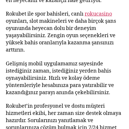
en heyecanlı ve kazançlı hale getiriyor.
Rokubet ile spor bahisleri, canlı
rokucasino
oyunları, slot makineleri ve daha birçok şans
oyununda heyecan dolu bir deneyim
yaşayabilirsiniz. Zengin oyun seçenekleri ve
yüksek bahis oranlarıyla kazanma şansınızı
arttırın.
Gelişmiş mobil uygulamamız sayesinde
istediğiniz zaman, istediğiniz yerden bahis
oynayabilirsiniz. Hızlı ve kolay ödeme
yöntemleriyle hesabınıza para yatırabilir ve
kazandığınız parayı anında çekebilirsiniz.
Rokubet’in profesyonel ve dostu müşteri
hizmetleri ekibi, her zaman size destek olmaya
hazırdır. Sorularınızı yanıtlamak ve
sorunlarınıza çözüm bulmak için 7/24 hizmet