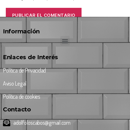
Información
Enlaces de Interés
Política de Privacidad
Aviso Legal
Política de cookies
Contacto
adolfoloscabos@gmail.com