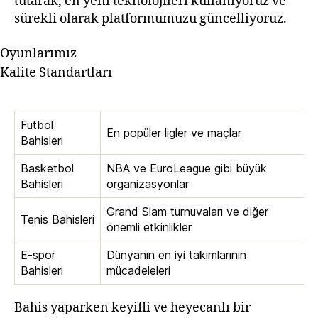
tutarak, en yeni teknolojileri kullanıyoruz ve
sürekli olarak platformumuzu güncelliyoruz.
Oyunlarımız
Kalite Standartları
Futbol
En popüler ligler ve maçlar
Bahisleri
Basketbol
NBA ve EuroLeague gibi büyük
Bahisleri
organizasyonlar
Grand Slam turnuvaları ve diğer
Tenis Bahisleri
önemli etkinlikler
E-spor
Dünyanın en iyi takımlarının
Bahisleri
mücadeleleri
Bahis yaparken keyifli ve heyecanlı bir