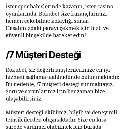
İster spor bahislerinde kazanın, ister casino
oyunlarında, Rokubet size kazançlarınızı
hemen çekebilme kolaylığı sunar.
Hesabınızdaki parayı çekmek için hızlı ve
güvenli bir şekilde hareket edin!
/7 Müşteri Desteği
Rokubet, siz değerli müşterilerimize en iyi
hizmeti sağlama taahhüdünde bulunmaktadır.
Bu nedenle, /7 müşteri desteği sunmaktayız.
Soru ve sorunlarınız için her zaman bize
ulaşabilirsiniz.
Müşteri desteği ekibimiz, bilgili ve deneyimli
temsilcilerden oluşmaktadır. Size en kısa
sürede yardımcı olabilmek için burada