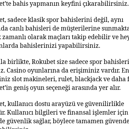
t’te bahis yapmanın keyfini çıkarabilirsiniz.
t, sadece klasik spor bahislerini değil, aynı
a canlı bahisleri de müşterilerine sunmakta
 zamanlı olarak maçları takip edebilir ve h
nlarda bahislerinizi yapabilirsiniz.
a birlikte, Rokubet size sadece spor bahisler
. Casino oyunlarına da erişiminiz vardır. E
iniz slot makineleri, rulet, blackjack ve daha 
t’in geniş oyun seçeneği arasında yer alır.
t, kullanıcı dostu arayüzü ve güvenilirlikle
r. Kullanıcı bilgileri ve finansal işlemler için
e güvenlik sağlar, böylece tamamen güvend