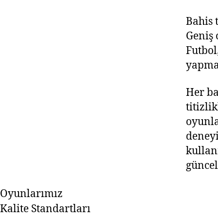
Bahis 
Geniş 
Futbol
yapma 
Her ba
titizl
oyunla
deneyi
kullan
güncel
Oyunlarımız
Kalite Standartları