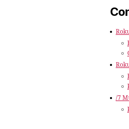
Con
Roku
Roku
/7 M