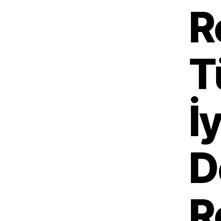
R
T
İ
D
R