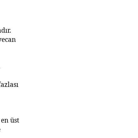
dır.
eyecan
i
n
fazlası
 en üst
e