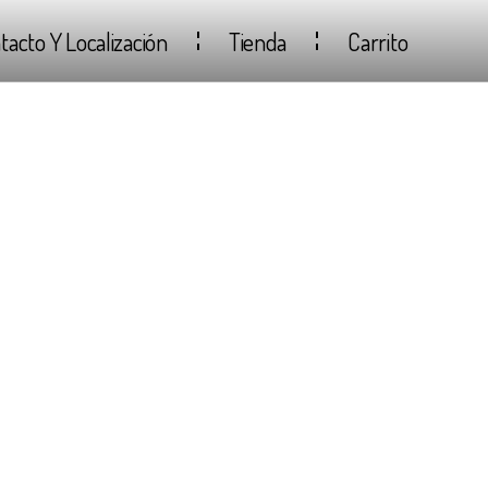
tacto Y Localización
Tienda
Carrito