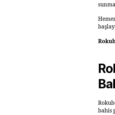
sunmak
Hemen
başlay
Rokub
Rok
Ba
Rokube
bahis 