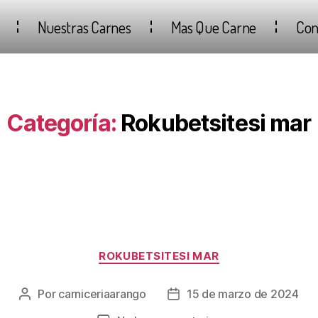
Nuestras Carnes
Mas Que Carne
Con
Categoría:
Rokubetsitesi mar
ROKUBETSITESI MAR
Por
carniceriaarango
15 de marzo de 2024