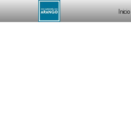
Inicio