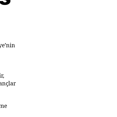
ye’nin
r,
ançlar
eme